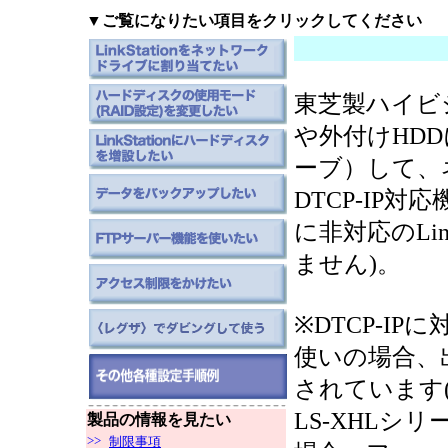
▼ご覧になりたい項目をクリックしてください
東芝製ハイビ
や外付けHD
ーブ）して、
DTCP-IP対
に非対応のLi
ません)。
※DTCP-IP
使いの場合、出
されています
LS-XHLシリ
製品の情報を見たい
>>
制限事項