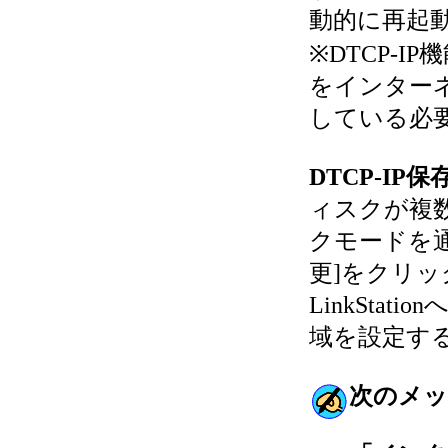
動的に再起
※DTCP-IP
をインター
している必
DTCP-I
ィスクが複
クモードを
更]をクリッ
LinkSta
域を設定す
次のメッ