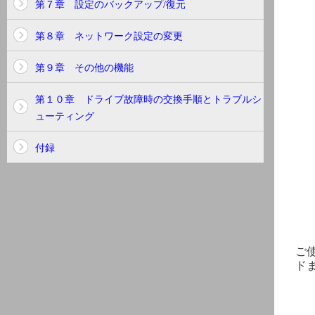
第７章 設定のバックアップ/復元
第８章 ネットワーク設定の変更
第９章 その他の機能
第１０章 ドライブ故障時の交換手順とトラブルシ
ューティング
付録
ご
ド