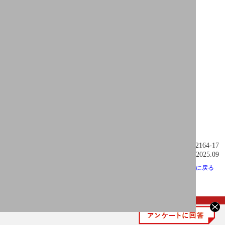
https://www.buffalo.jp/
35022164-17
2025.09
ページ先頭に戻る
© 2022 Buffalo Inc.