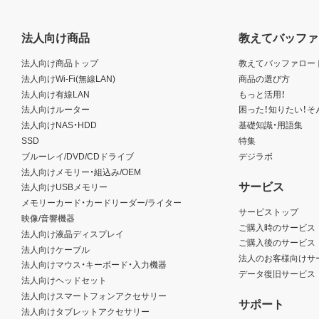
法人向け商品
教えてバッファ
法人向け商品トップ
教えてバッファロー
法人向けWi-Fi(無線LAN)
商品の選び方
法人向け有線LAN
もっと活用！
法人向けルーター
困った！知りたい！そ
法人向けNAS・HDD
基礎知識・用語集
SSD
特集
ブルーレイ/DVD/CDドライブ
デジラボ
法人向けメモリー・組込み/OEM
サービス
法人向けUSBメモリー
メモリーカード・カードリーダー/ライター
サービストップ
映像/音響機器
ご購入時のサービス
法人向け液晶ディスプレイ
ご購入後のサービス
法人向けケーブル
法人のお客様向けサ
法人向けマウス・キーボード・入力機器
データ復旧サービス
法人向けヘッドセット
法人向けスマートフォンアクセサリー
サポート
法人向けタブレットアクセサリー