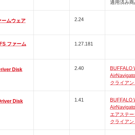
適用済み商
2.24
ファームウェア
L-FS ファーム
1.27.181
2.40
BUFFALO Wi
river Disk
AirNavigato
クライアン
1.41
BUFFALO Wi
river Disk
AirNavigato
エアステー
クライアン