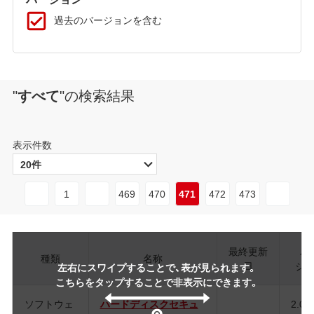
過去のバージョンを含む
"
すべて
"
の検索結果
表示件数
1
469
470
471
472
473
最終更新
バ
種類
名称
日
ジ
左右にスワイプすることで、表が見られます。
こちらをタップすることで非表示にできます。
ソフトウェ
ハードディスクセキュ
2.00