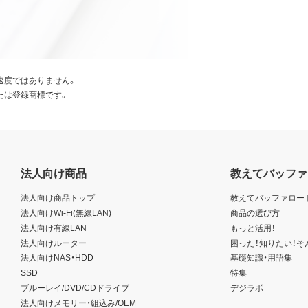
速度ではありません。
たは登録商標です。
法人向け商品
教えてバッファ
法人向け商品トップ
教えてバッファロー
法人向けWi-Fi(無線LAN)
商品の選び方
法人向け有線LAN
もっと活用！
法人向けルーター
困った！知りたい！そ
法人向けNAS・HDD
基礎知識・用語集
SSD
特集
ブルーレイ/DVD/CDドライブ
デジラボ
法人向けメモリー・組込み/OEM