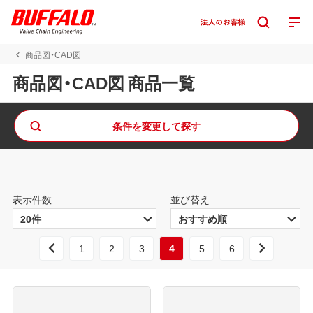
商品図・CAD図
商品図・CAD図 商品一覧
条件を変更して探す
表示件数
並び替え
1
2
3
4
5
6