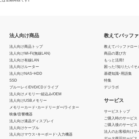
法人向け商品
教えてバッファ
法人向け商品トップ
教えてバッファロー
法人向けWi-Fi(無線LAN)
商品の選び方
法人向け有線LAN
もっと活用！
法人向けルーター
困った！知りたい！そ
法人向けNAS・HDD
基礎知識・用語集
SSD
特集
ブルーレイ/DVD/CDドライブ
デジラボ
法人向けメモリー・組込み/OEM
サービス
法人向けUSBメモリー
メモリーカード・カードリーダー/ライター
サービストップ
映像/音響機器
ご購入時のサービス
法人向け液晶ディスプレイ
ご購入後のサービス
法人向けケーブル
法人のお客様向けサ
法人向けマウス・キーボード・入力機器
データ復旧サービス