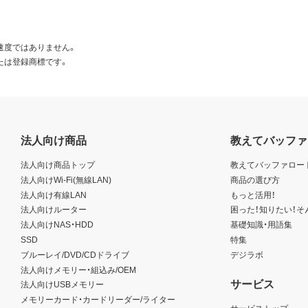
速度ではありません。
たは登録商標です。
法人向け商品
教えてバッファ
法人向け商品トップ
教えてバッファロー
法人向けWi-Fi(無線LAN)
商品の選び方
法人向け有線LAN
もっと活用！
法人向けルーター
困った！知りたい！そ
法人向けNAS・HDD
基礎知識・用語集
SSD
特集
ブルーレイ/DVD/CDドライブ
デジラボ
法人向けメモリー・組込み/OEM
サービス
法人向けUSBメモリー
メモリーカード・カードリーダー/ライター
サービストップ