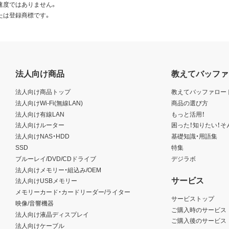
速度ではありません。
たは登録商標です。
法人向け商品
教えてバッファ
法人向け商品トップ
教えてバッファロー
法人向けWi-Fi(無線LAN)
商品の選び方
法人向け有線LAN
もっと活用！
法人向けルーター
困った！知りたい！そ
法人向けNAS・HDD
基礎知識・用語集
SSD
特集
ブルーレイ/DVD/CDドライブ
デジラボ
法人向けメモリー・組込み/OEM
サービス
法人向けUSBメモリー
メモリーカード・カードリーダー/ライター
サービストップ
映像/音響機器
ご購入時のサービス
法人向け液晶ディスプレイ
ご購入後のサービス
法人向けケーブル