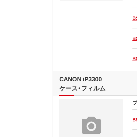
B
B
B
CANON iP3300
ケース・フィルム
プ
B