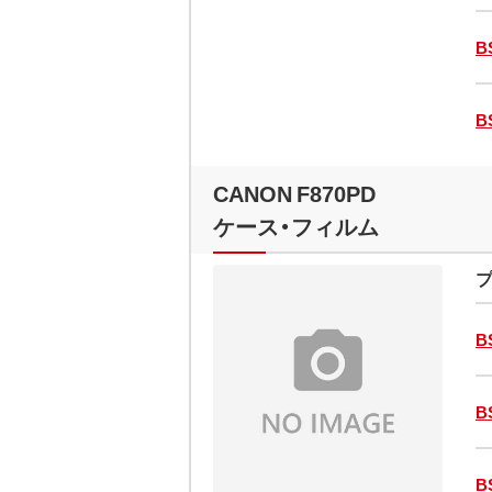
B
B
CANON F870PD
ケース・フィルム
プ
B
B
B