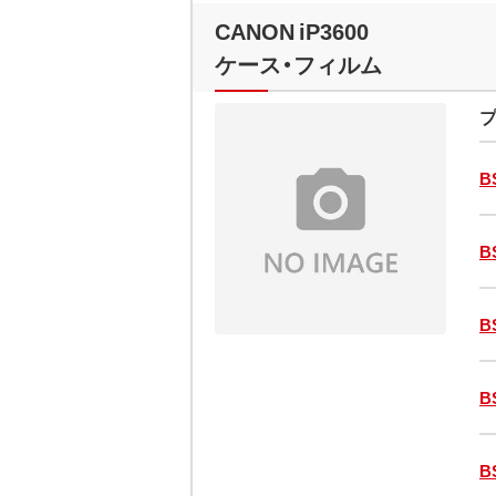
CANON iP3600
ケース・フィルム
プ
B
B
B
B
B