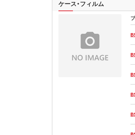
ケース・フィルム
プ
B
B
B
B
B
B