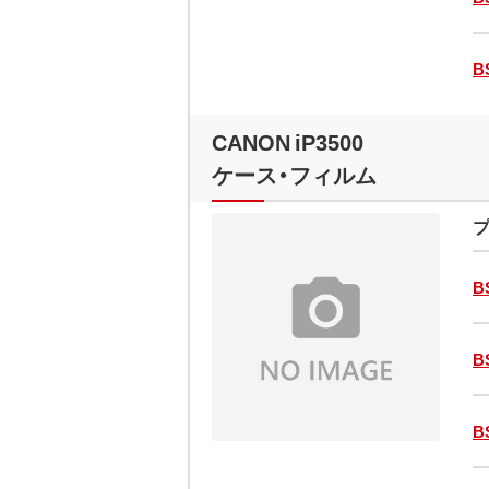
B
CANON iP3500
ケース・フィルム
プ
B
B
B