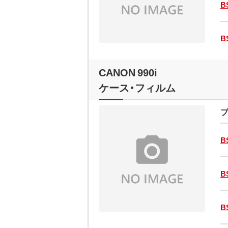
B
B
CANON 990i
ケース・フィルム
プ
B
B
B