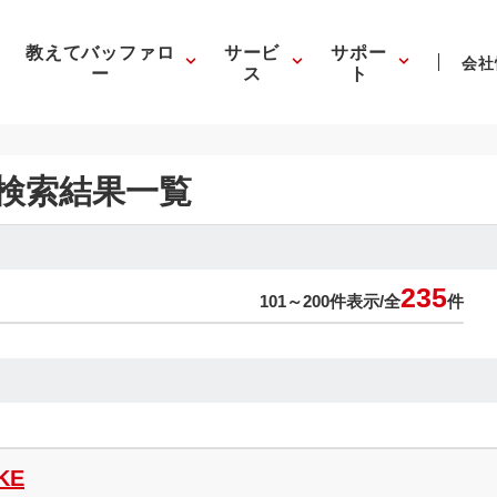
教えてバッファロ
サービ
サポー
会社
ー
ス
ト
DD検索結果一覧
235
101～200件表示/
全
件
KE