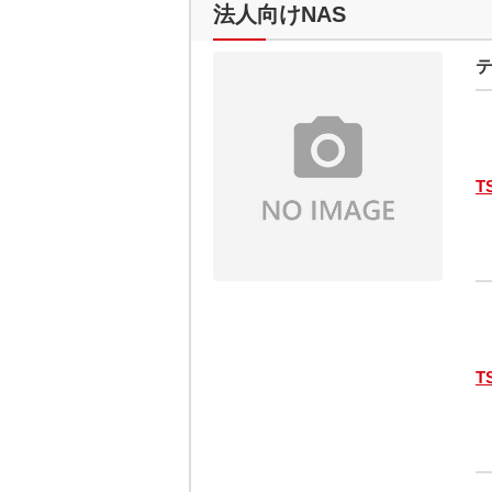
法人向けNAS
テ
T
T