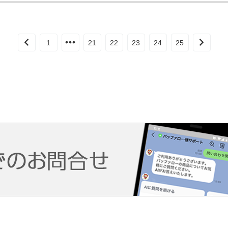
1
21
22
23
24
25