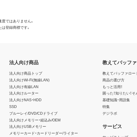
速度ではありません。
たは登録商標です。
法人向け商品
教えてバッファ
法人向け商品トップ
教えてバッファロー
法人向けWi-Fi(無線LAN)
商品の選び方
法人向け有線LAN
もっと活用！
法人向けルーター
困った！知りたい！そ
法人向けNAS・HDD
基礎知識・用語集
SSD
特集
ブルーレイ/DVD/CDドライブ
デジラボ
法人向けメモリー・組込み/OEM
サービス
法人向けUSBメモリー
メモリーカード・カードリーダー/ライター
サービストップ