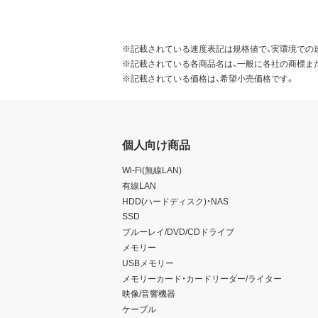
※記載されている速度表記は規格値で、実環境での
※記載されている各商品名は、一般に各社の商標ま
※記載されている価格は、希望小売価格です。
個人向け商品
Wi-Fi(無線LAN)
有線LAN
HDD(ハードディスク)・NAS
SSD
ブルーレイ/DVD/CDドライブ
メモリー
USBメモリー
メモリーカード・カードリーダー/ライター
映像/音響機器
ケーブル