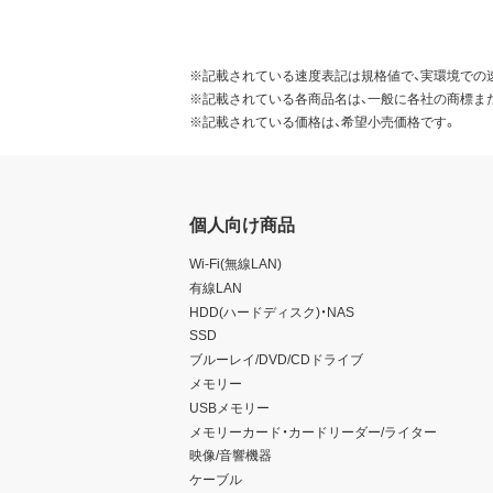
※記載されている速度表記は規格値で、実環境での
※記載されている各商品名は、一般に各社の商標ま
※記載されている価格は、希望小売価格です。
個人向け商品
Wi-Fi(無線LAN)
有線LAN
HDD(ハードディスク)・NAS
SSD
ブルーレイ/DVD/CDドライブ
メモリー
USBメモリー
メモリーカード・カードリーダー/ライター
映像/音響機器
ケーブル