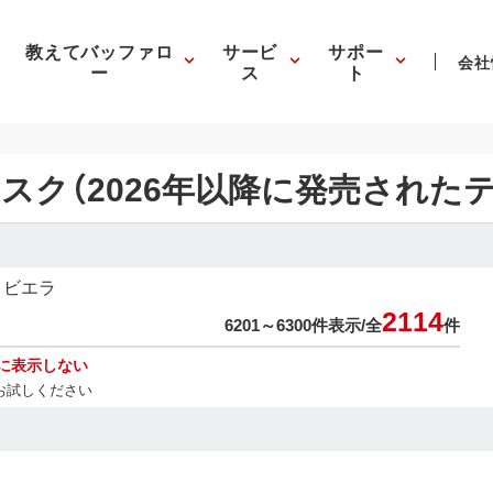
教えてバッファロ
サービ
サポー
会社
ー
ス
ト
スク（2026年以降に発売された
ビエラ
2114
6201～6300件表示/
全
件
に表示しない
お試しください