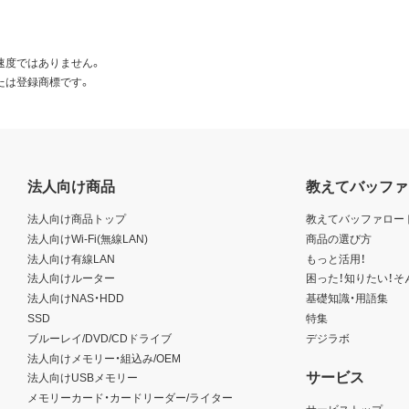
速度ではありません。
たは登録商標です。
法人向け商品
教えてバッファ
法人向け商品トップ
教えてバッファロー
法人向けWi-Fi(無線LAN)
商品の選び方
法人向け有線LAN
もっと活用！
法人向けルーター
困った！知りたい！そ
法人向けNAS・HDD
基礎知識・用語集
SSD
特集
ブルーレイ/DVD/CDドライブ
デジラボ
法人向けメモリー・組込み/OEM
サービス
法人向けUSBメモリー
メモリーカード・カードリーダー/ライター
サービストップ