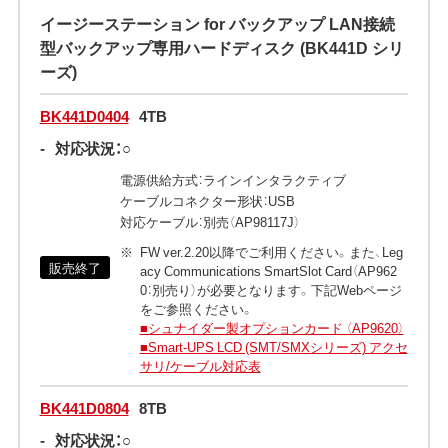
イージーステーション for バックアップ LAN接続
型バックアップ専用ハードディスク (BK441D シリ
ーズ)
BK441D0404
4TB
-
対応状況：○
電源供給方式：ラインインタラクティブ
ケーブルコネクター形状：USB
対応ケーブル：別売（AP98117J）
FW ver.2.20以降でご利用ください。また、Leg
販売終了
acy Communications SmartSlot Card（AP962
0：別売り）が必要となります。下記Webページ
をご参照ください。
■シュナイダー製オプションカード （AP9620）
■Smart-UPS LCD (SMT/SMXシリーズ) アクセ
サリ/ケーブル対応表
BK441D0804
8TB
-
対応状況：○