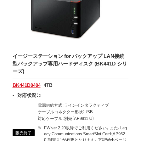
イージーステーション for バックアップ LAN接続
型バックアップ専用ハードディスク (BK441D シリ
ーズ)
BK441D0404
4TB
-
対応状況：○
電源供給方式：ラインインタラクティブ
ケーブルコネクター形状：USB
対応ケーブル：別売（AP98117J）
FW ver.2.20以降でご利用ください。また、Leg
販売終了
acy Communications SmartSlot Card（AP962
0：別売り）が必要となります。下記Webページ