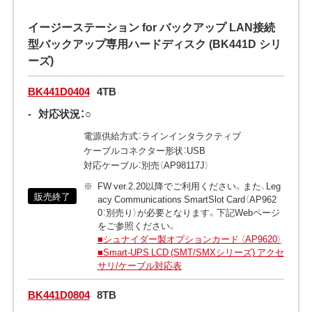
イージーステーション for バックアップ LAN接続
型バックアップ専用ハードディスク (BK441D シリ
ーズ)
BK441D0404
4TB
-
対応状況：○
電源供給方式：ラインインタラクティブ
ケーブルコネクター形状：USB
対応ケーブル：別売（AP98117J）
FW ver.2.20以降でご利用ください。また、Leg
販売終了
acy Communications SmartSlot Card（AP962
0：別売り）が必要となります。下記Webページ
をご参照ください。
■シュナイダー製オプションカード （AP9620）
■Smart-UPS LCD (SMT/SMXシリーズ) アクセ
サリ/ケーブル対応表
BK441D0804
8TB