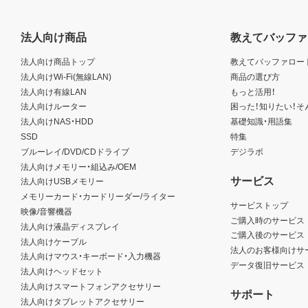
法人向け商品
教えてバッファ
法人向け商品トップ
教えてバッファロー
法人向けWi-Fi(無線LAN)
商品の選び方
法人向け有線LAN
もっと活用！
法人向けルーター
困った！知りたい！そ
法人向けNAS・HDD
基礎知識・用語集
SSD
特集
ブルーレイ/DVD/CDドライブ
デジラボ
法人向けメモリー・組込み/OEM
サービス
法人向けUSBメモリー
メモリーカード・カードリーダー/ライター
サービストップ
映像/音響機器
ご購入時のサービス
法人向け液晶ディスプレイ
ご購入後のサービス
法人向けケーブル
法人のお客様向けサ
法人向けマウス・キーボード・入力機器
データ復旧サービス
法人向けヘッドセット
法人向けスマートフォンアクセサリー
サポート
法人向けタブレットアクセサリー