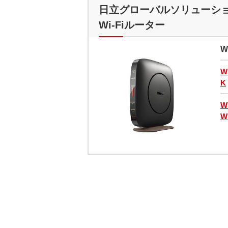
日立グローバルソリューショ
Wi-Fiルーター
W
W
K
W
W