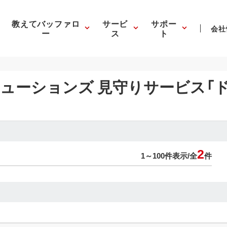
教えてバッファロ
サービ
サポー
会社
ー
ス
ト
ューションズ 見守りサービス「
2
1～100件表示/
全
件