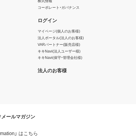
株式情報
コーポレート・ガバナンス
ログイン
マイページ(個人のお客様)
法人ポータル(法人のお客様)
VARパートナー(販売店様)
キキNavi(法人ユーザー様)
キキNavi(保守・管理会社様)
法人のお客様
けメールマガジン
formation」 はこちら