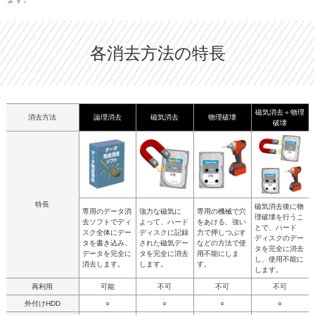
各消去方法の特長
磁気消去＋物理
消去方法
論理消去
磁気消去
物理破壊
破壊
特長
磁気消去後に物
専用のデータ消
強力な磁気に
専用の機械で穴
理破壊を行うこ
去ソフトでディ
よって、ハード
をあける、強い
とで、ハード
スク全体にデー
ディスクに記録
力で押しつぶす
ディスクのデー
タを書き込み、
された磁気デー
などの方法で使
タを完全に消去
データを完全に
タを完全に消去
用不能にしま
し、使用不能に
消去します。
します。
す。
します。
再利用
可能
不可
不可
不可
外付けHDD
○
○
○
○