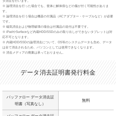
タ消去を行います。
※ 論理消去を行った場合でも、筐体に解体痕などの傷が付く可能性がありま
す。
※ 論理消去を行う場合は機器の付属品（ACアダプター・ケーブルなど）が必要
です。
※ 磁気消去および物理破壊の場合は付属品の送付は不要です。
※ iPadやSurfaceなど内蔵HDD/SSDのみの取り出しができないタブレットは対
応不可となります。
※ 内蔵HDD/SSDの論理消去について、OS等のシステムデータも含め、データ
は全て消去されるため、パソコンとしては使用できなくなります。
※ 消去メディアの廃棄は承っておりません。
データ消去証明書発行料金
バッファロー データ消去証
無料
明書（写真なし）
バッファロー データ消去証