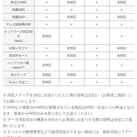
外付けSSD
○
非対応
○
非対応
内蔵HDD
○
○
○
○
内蔵SSD
○
非対応
○
非対応
テレビ録画用HDD
○
○
○
○
ネットワーク対応HD
D
非対応
○
○
○
（NAS）
USBメモリー
○
非対応
○
非対応
SD/CFカード
○
非対応
○
非対応
バッファロー製
非対応
○
○
○
nasne™
光メディア
非対応
非対応
○
非対応
「おもいでばこ」
非対応
○
○
○
※ 消去メディアを当社にお送りいただく際の送料は元払い（お客様ご負担）に
てお願いいたします。
※ NASなど複数台のHDDが搭載されている商品はHDD一台あたりの料金となり
ます。筐体からHDDのみを取り出してお送りください。
※ データ消去済みの機器を当社からお客様にお送りする際の送料は当社にて負
担いたします。
※ ディスクの物理障害などで論理消去ができない場合には、磁気消去にてデー