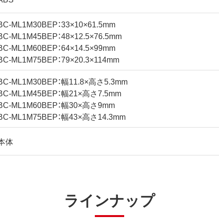
BC-ML1M30BEP：33×10×61.5mm
BC-ML1M45BEP：48×12.5×76.5mm
BC-ML1M60BEP：64×14.5×99mm
BC-ML1M75BEP：79×20.3×114mm
BC-ML1M30BEP：幅11.8×高さ5.3mm
BC-ML1M45BEP：幅21×高さ7.5mm
BC-ML1M60BEP：幅30×高さ9mm
BC-ML1M75BEP：幅43×高さ14.3mm
本体
ラインナップ