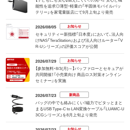
能性を追求◎薄型・軽量の「半固体モバイルバッ
テリー」を家電量販店にて9月上旬より発売
お知らせ
2026/08/05
セキュリティー新指標「日本度」において、法人向
けNAS「TeraStation」および法人向けルーター「V
R-Uシリーズ」の評価スコアが公開
お知らせ
2026/07/29
【参加無料・8/3(月)～】バッファローとセキュアが
共同開催！『小売業向け 商品ロス対策オンライン
セミナー』を実施
新商品
2026/07/23
バッグの中でも絡みにくい！磁力でピタッとまと
まるUSB Type-C to LAN変換ケーブル「LUAMC-U
3CGシリーズ」を8月上旬より発売
お知らせ
2026/07/23