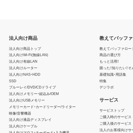
法人向け商品
教えてバッファ
法人向け商品トップ
教えてバッファロー
法人向けWi-Fi(無線LAN)
商品の選び方
法人向け有線LAN
もっと活用！
法人向けルーター
困った！知りたい！そ
法人向けNAS・HDD
基礎知識・用語集
SSD
特集
ブルーレイ/DVD/CDドライブ
デジラボ
法人向けメモリー・組込み/OEM
サービス
法人向けUSBメモリー
メモリーカード・カードリーダー/ライター
サービストップ
映像/音響機器
ご購入時のサービス
法人向け液晶ディスプレイ
ご購入後のサービス
法人向けケーブル
法人のお客様向けサ
法人向けマウス・キーボード・入力機器