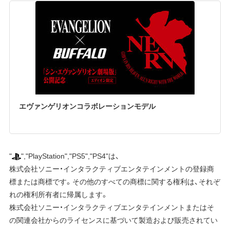
エヴァンゲリオンコラボレーションモデル
"
",
"PlayStation"
,
"PS5"
,
"PS4"
は、
株式会社ソニー・インタラクティブエンタテインメント
の登録商
標または商標です。その他のすべての商標に関する権利は、それぞ
れの権利所有者に帰属します。
株式会社ソニー・インタラクティブエンタテインメント
またはそ
の関連会社からのライセンスに基づいて製造および販売されてい