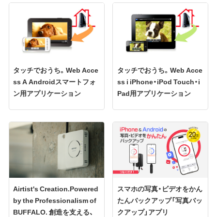
タッチでおうち。Web Acce
タッチでおうち。Web Acce
ss A Androidスマートフォ
ss i iPhone・iPod Touch・i
ン用アプリケーション
Pad用アプリケーション
Airtist's Creation.Powered
スマホの写真・ビデオをかん
by the Professionalism of
たんバックアップ「写真バッ
BUFFALO. 創造を支える、
クアップ」アプリ