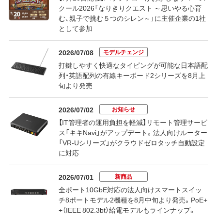
クール2026「なりきりクエスト ～思いやる心育
む、親子で挑む５つのシレン～」に主催企業の1社
として参加
モデルチェンジ
2026/07/08
打鍵しやすく快適なタイピングが可能な日本語配
列・英語配列の有線キーボード2シリーズを8月上
旬より発売
お知らせ
2026/07/02
【IT管理者の運用負担を軽減】リモート管理サービ
ス「キキNavi」がアップデート。法人向けルーター
「VR-Uシリーズ」がクラウドゼロタッチ自動設定
に対応
新商品
2026/07/01
全ポート10GbE対応の法人向けスマートスイッ
チ8ポートモデル2機種を8月中旬より発売。PoE+
+（IEEE 802.3bt）給電モデルもラインナップ。