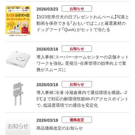
お知らせ
2026/03/23
【3/23世界仔犬の日プレゼントわんぺーん】写真と
動画を保存できる「おもいでばこ」と厳選素材の
ドッグフード「Quoli」がセットで当たる
お知らせ
2026/03/18
導入事例：スーパー・ホームセンターの店舗ネット
ワークを強化。受発注・在庫管理の効率向上で業
務がスムーズに
お知らせ
2026/03/18
導入事例：冷凍·冷蔵倉庫内で通信環境を構築。-2
5℃まで対応の耐環境性能Wi-Fiアクセスポイント
で、低温度環境での通信を安定化
価格改定
2026/03/18
商品価格改定のお知らせ