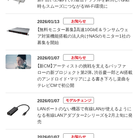
時もスムーズにつながるWi-Fi環境に
お知らせ
2026/01/13
【無料モニター募集】高速10GbE＆ランサムウェ
ア対策機能搭載の法人向けNASのモニター1社の
募集を開始
お知らせ
2026/01/07
【新CM】アーティストの挑戦を支えるバッファ
ローの新プロジェクト第2弾、渋谷慶一郎とAI搭載
のアンドロイド・マリアによる書き下ろし楽曲を
テレビCMで初公開
モデルチェンジ
2026/01/07
LANポートのない機器で有線LANが使えるように
なる有線LANアダプター2シリーズを2月上旬に発
売
お知らせ
2026/01/07