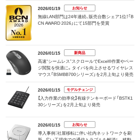
お知らせ
2026/01/19
無線LAN部門は24年連続、販売台数シェア1位！「B
CN AWARD 2026」にて15部門を受賞
新商品
2026/01/15
高速“シームレス”スクロールでExcel®作業やペー
ジ閲覧を快適に。タイパを向上させるワイヤレス
マウス「BSMBB700シリーズ」を2月上旬より発売
モデルチェンジ
2026/01/15
【入力作業の効率化】有線テンキーボード「BSTK1
30シリーズ」を2月上旬より発売
お知らせ
2026/01/15
導入事例：社屋移転に伴い社内ネットワークを刷
新。広い工場内での通信トラブルを解消し、移動