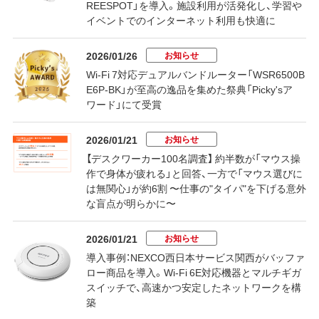
REESPOT」を導入。施設利用が活発化し、学習や
イベントでのインターネット利用も快適に
お知らせ
2026/01/26
Wi-Fi 7対応デュアルバンドルーター「WSR6500B
E6P-BK」が至高の逸品を集めた祭典「Picky'sア
ワード」にて受賞
お知らせ
2026/01/21
【デスクワーカー100名調査】 約半数が「マウス操
作で身体が疲れる」と回答、一方で「マウス選びに
は無関心」が約6割 〜仕事の"タイパ"を下げる意外
な盲点が明らかに〜
お知らせ
2026/01/21
導入事例：NEXCO西日本サービス関西がバッファ
ロー商品を導入。Wi-Fi 6E対応機器とマルチギガ
スイッチで、高速かつ安定したネットワークを構
築