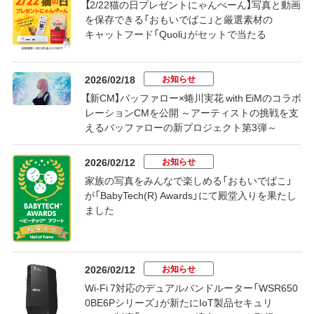
【2/22猫の日プレゼントにゃんぺーん】写真と動画
を保存できる「おもいでばこ」と厳選素材の
キャットフード「Quoli」がセットで当たる
お知らせ
2026/02/18
【新CM】バッファロー×蜷川実花 with EiMのコラボ
レーションCMを公開 ～アーティストの挑戦を支
えるバッファローの新プロジェクト第3弾～
お知らせ
2026/02/12
家族の写真をみんなで楽しめる「おもいでばこ」
が「BabyTech(R) Awards」にて殿堂入りを果たし
ました
お知らせ
2026/02/12
Wi-Fi 7対応のデュアルバンドルーター「WSR650
0BE6Pシリーズ」が新たにIoT製品セキュリ