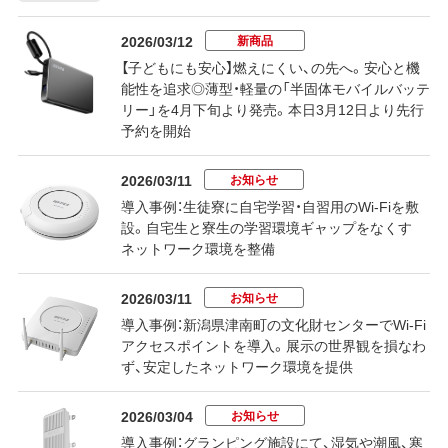
新商品
2026/03/12
【子どもにも安心】燃えにくい、の先へ。安心と機
能性を追求◎薄型・軽量の「半固体モバイルバッテ
リー」を4月下旬より発売。本日3月12日より先行
予約を開始
お知らせ
2026/03/11
導入事例：生徒寮に自宅学習・自習用のWi-Fiを敷
設。自宅生と寮生の学習環境ギャップをなくす
ネットワーク環境を整備
お知らせ
2026/03/11
導入事例：新潟県津南町の文化財センターでWi-Fi
アクセスポイントを導入。展示の世界観を損なわ
ず、安定したネットワーク環境を提供
お知らせ
2026/03/04
導入事例：グランピング施設にて、湿気や潮風、寒