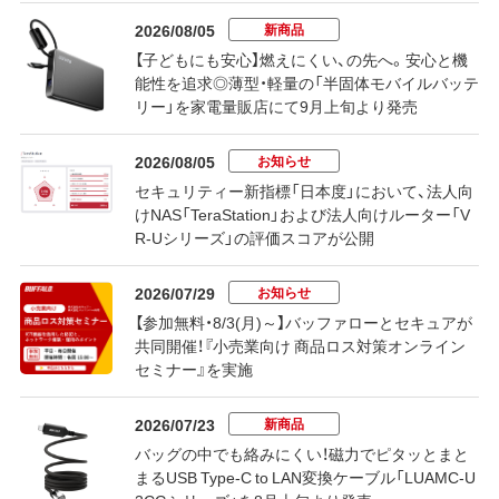
新商品
2026/08/05
【子どもにも安心】燃えにくい、の先へ。安心と機
能性を追求◎薄型・軽量の「半固体モバイルバッテ
リー」を家電量販店にて9月上旬より発売
お知らせ
2026/08/05
セキュリティー新指標「日本度」において、法人向
けNAS「TeraStation」および法人向けルーター「V
R-Uシリーズ」の評価スコアが公開
お知らせ
2026/07/29
【参加無料・8/3(月)～】バッファローとセキュアが
共同開催！『小売業向け 商品ロス対策オンライン
セミナー』を実施
新商品
2026/07/23
バッグの中でも絡みにくい！磁力でピタッとまと
まるUSB Type-C to LAN変換ケーブル「LUAMC-U