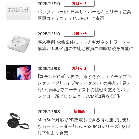
お知らせ
2025/12/10
バッファローが「日本サイバーセキュリティ産業
振興コミュニティ（NCPC）」に参画
お知らせ
2025/12/10
導入事例：校舎全体にマルチギガネットワークを
構築。1000名超の生徒と教員の同時接続を可能に
お知らせ
2025/12/03
【新テレビCM】世界で活躍するクリエイティブコ
レクティブ「ライゾマティクス」との共創。「見え
ない、美学」でアーティストの挑戦を支えるバッ
ファロー新プロジェクト、CM第1弾を公開。
新商品
2025/12/03
MagSafe対応でPD充電もできる持ち運びに便利
なカードリーダー「BSCR520MGシリーズ」を12
月下旬より発売