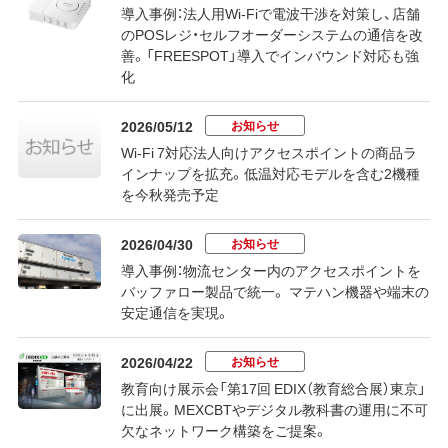
導入事例：法人用Wi-Fiで電波干渉を対策し、店舗
のPOSレジ・セルフオーダーシステムの通信を改
善。「FREESPOT」導入でインバウンド対応も強
化
お知らせ
2026/05/12
Wi-Fi 7対応法人向けアクセスポイントの商品ラ
インナップを拡充。低温対応モデルを含む2機種
を今秋発売予定
お知らせ
2026/04/30
導入事例：物流センター内のアクセスポイントを
バッファロー製品で統一。 マテハン機器や端末の
安定通信を実現。
お知らせ
2026/04/22
教育向け展示会「第17回 EDIX（教育総合展）東京」
に出展。MEXCBTやデジタル教科書の運用に不可
欠なネットワーク構築をご提案。