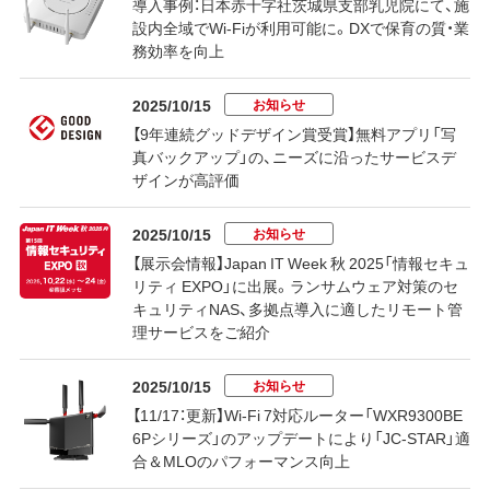
導入事例：日本赤十字社茨城県支部乳児院にて、施
設内全域でWi-Fiが利用可能に。DXで保育の質・業
務効率を向上
お知らせ
2025/10/15
【9年連続グッドデザイン賞受賞】無料アプリ「写
真バックアップ」の、ニーズに沿ったサービスデ
ザインが高評価
お知らせ
2025/10/15
【展示会情報】Japan IT Week 秋 2025「情報セキュ
リティ EXPO」に出展。ランサムウェア対策のセ
キュリティNAS、多拠点導入に適したリモート管
理サービスをご紹介
お知らせ
2025/10/15
【11/17：更新】Wi-Fi 7対応ルーター「WXR9300BE
6Pシリーズ」のアップデートにより「JC-STAR」適
合＆MLOのパフォーマンス向上