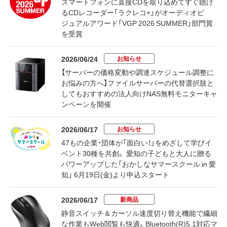
スマートフォンに直接CDを取り込めてすぐ聴け
るCDレコーダー「ラクレコ+」がオーディオビ
ジュアルアワード「VGP 2026 SUMMER」部門賞
を受賞
お知らせ
2026/06/24
【サーバーの価格変動や調達スケジュール調整に
お悩みの方へ】ファイルサーバーの代替選択肢と
してもおすすめの法人向けNAS無料モニターキャ
ンペーンを開催
お知らせ
2026/06/17
47もの企業・団体が「面白い！」をめざして学びイ
ベント30種を共創。 愛知の子どもと大人に贈る
パワーアップした「おかしなサマースクール in 愛
知」 6月19日(金)より申込スタート
新商品
2026/06/17
静音スイッチ＆カーソル速度切り替え機能で繊細
な作業もWeb閲覧も快適。Bluetooth(R)5.1対応マ