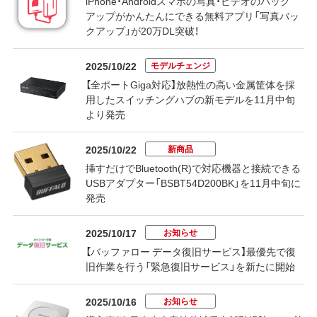
iPhone・Androidスマホの写真・ビデオのバック
アップがかんたんにできる無料アプリ「写真バッ
クアップ」が20万DL突破！
モデルチェンジ
2025/10/22
【全ポートGiga対応】放熱性の高い金属筐体を採
用したスイッチングハブの新モデルを11月中旬
より発売
新商品
2025/10/22
挿すだけでBluetooth(R)で対応機器と接続できる
USBアダプター「BSBT54D200BK」を11月中旬に
発売
お知らせ
2025/10/17
【バッファロー データ復旧サービス】最優先で復
旧作業を行う「緊急復旧サービス」を新たに開始
お知らせ
2025/10/16