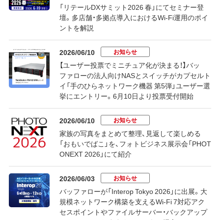
「リテールDXサミット2026 春」にてセミナー登
壇。多店舗・多拠点導入におけるWi-Fi運用のポイ
ントを解説
お知らせ
2026/06/10
【ユーザー投票でミニチュア化が決まる！】バッ
ファローの法人向けNASとスイッチがカプセルト
イ「手のひらネットワーク機器 第5弾」ユーザー選
挙にエントリー。6月10日より投票受付開始
お知らせ
2026/06/10
家族の写真をまとめて整理、見返して楽しめる
「おもいでばこ」を、フォトビジネス展示会「PHOT
ONEXT 2026」にて紹介
お知らせ
2026/06/03
バッファローが「Interop Tokyo 2026」に出展。大
規模ネットワーク構築を支えるWi-Fi 7対応アク
セスポイントやファイルサーバー・バックアップ