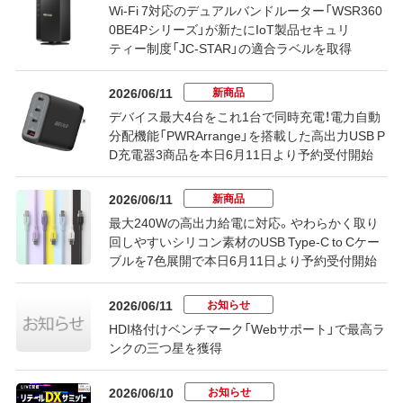
Wi-Fi 7対応のデュアルバンドルーター「WSR360
0BE4Pシリーズ」が新たにIoT製品セキュリ
ティー制度「JC-STAR」の適合ラベルを取得
新商品
2026/06/11
デバイス最大4台をこれ1台で同時充電！電力自動
分配機能「PWRArrange」を搭載した高出力USB P
D充電器3商品を本日6月11日より予約受付開始
新商品
2026/06/11
最大240Wの高出力給電に対応。やわらかく取り
回しやすいシリコン素材のUSB Type-C to Cケー
ブルを7色展開で本日6月11日より予約受付開始
お知らせ
2026/06/11
HDI格付けベンチマーク「Webサポート」で最高ラ
ンクの三つ星を獲得
お知らせ
2026/06/10