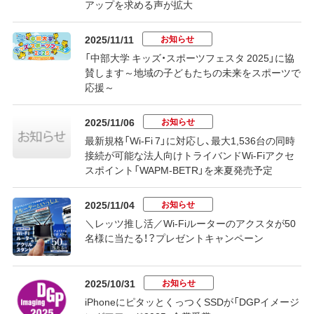
アップを求める声が拡大
お知らせ
2025/11/11
「中部大学 キッズ・スポーツフェスタ 2025」に協
賛します～地域の子どもたちの未来をスポーツで
応援～
お知らせ
2025/11/06
最新規格「Wi-Fi 7」に対応し、最大1,536台の同時
接続が可能な法人向けトライバンドWi-Fiアクセ
スポイント「WAPM-BETR」を来夏発売予定
お知らせ
2025/11/04
＼レッツ推し活／Wi-Fiルーターのアクスタが50
名様に当たる！？プレゼントキャンペーン
お知らせ
2025/10/31
iPhoneにピタッとくっつくSSDが「DGPイメージ