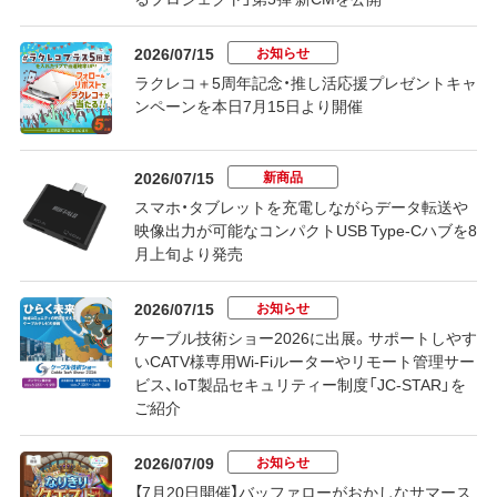
お知らせ
2026/07/15
ラクレコ＋5周年記念・推し活応援プレゼントキャ
ンペーンを本日7月15日より開催
新商品
2026/07/15
スマホ・タブレットを充電しながらデータ転送や
映像出力が可能なコンパクトUSB Type-Cハブを8
月上旬より発売
お知らせ
2026/07/15
ケーブル技術ショー2026に出展。サポートしやす
いCATV様専用Wi-Fiルーターやリモート管理サー
ビス、IoT製品セキュリティー制度「JC-STAR」を
ご紹介
お知らせ
2026/07/09
【7月20日開催】バッファローがおかしなサマース