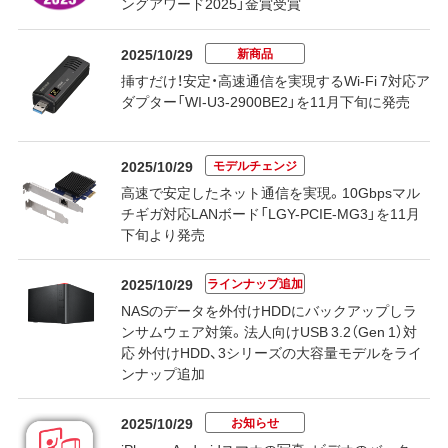
ングアワード2025」金賞受賞
新商品
2025/10/29
挿すだけ！安定・高速通信を実現するWi-Fi 7対応ア
ダプター「WI-U3-2900BE2」を11月下旬に発売
モデルチェンジ
2025/10/29
高速で安定したネット通信を実現。10Gbpsマル
チギガ対応LANボード「LGY-PCIE-MG3」を11月
下旬より発売
ラインナップ追加
2025/10/29
NASのデータを外付けHDDにバックアップしラ
ンサムウェア対策。法人向けUSB 3.2（Gen 1）対
応 外付けHDD、3シリーズの大容量モデルをライ
ンナップ追加
お知らせ
2025/10/29