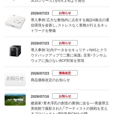
3CGシリーズ」を8月上旬より発売
お知らせ
2026/07/23
導入事例：広大な敷地内に点在する施設4拠点の通
信環境を改善し、ストレスなく業務が行えるネッ
トワークを整備
お知らせ
2026/07/23
導入事例：社内データをセキュリティNASとクラ
ウドバックアップで二重に保護。災害・ランサム
ウェアに負けないBCP対策を実現
価格改定
2026/07/23
商品価格改定のお知らせ
お知らせ
2026/07/16
建築家・青木淳氏の創造の裏側に迫る──青森県立
美術館で撮影された「アーティストの挑戦を支え
るプロジェクト」第5弾 新CMを公開