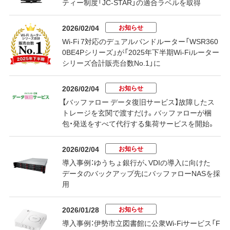
ティー制度「JC-STAR」の適合ラベルを取得
お知らせ
2026/02/04
Wi-Fi 7対応のデュアルバンドルーター「WSR360
0BE4Pシリーズ」が「2025年下半期Wi-Fiルーター
シリーズ合計販売台数No.1」に
お知らせ
2026/02/04
【バッファロー データ復旧サービス】故障したス
トレージを玄関で渡すだけ。バッファローが梱
包・発送をすべて代行する集荷サービスを開始。
お知らせ
2026/02/04
導入事例：ゆうちょ銀行が、VDIの導入に向けた
データのバックアップ先にバッファローNASを採
用
お知らせ
2026/01/28
導入事例：伊勢市立図書館に公衆Wi-Fiサービス「F