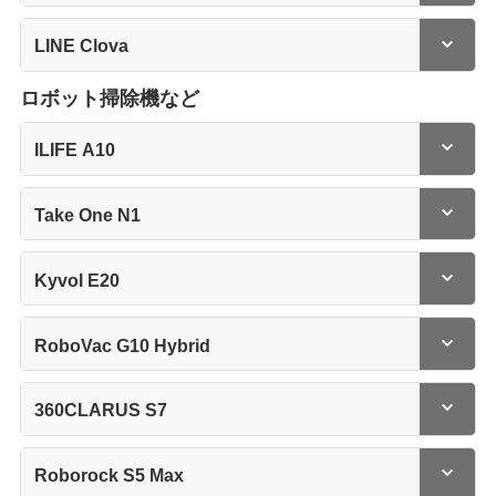
LINE Clova
ロボット掃除機など
ILIFE A10
Take One N1
Kyvol E20
RoboVac G10 Hybrid
360CLARUS S7
Roborock S5 Max