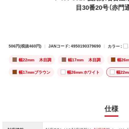
目30番20号（赤門
506円
(税抜460円)
JANコード: 4950190379690
カラー :
幅22mm 木目調
幅17mm 木目調
幅26
幅17mmブラウン
幅26mm ホワイト
幅22
仕様