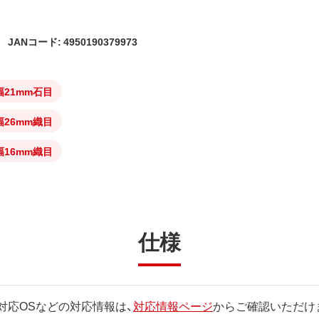
JANコード: 4950190379973
幅21mm石目
幅26mm織目
幅16mm織目
仕様
対応OSなどの対応情報は、
対応情報ページ
からご確認いただけ