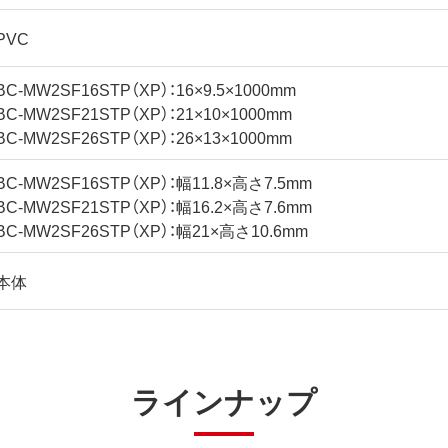
PVC
BC-MW2SF16STP（XP）：16×9.5×1000mm
BC-MW2SF21STP（XP）：21×10×1000mm
BC-MW2SF26STP（XP）：26×13×1000mm
BC-MW2SF16STP（XP）：幅11.8×高さ7.5mm
BC-MW2SF21STP（XP）：幅16.2×高さ7.6mm
BC-MW2SF26STP（XP）：幅21×高さ10.6mm
本体
ラインナップ