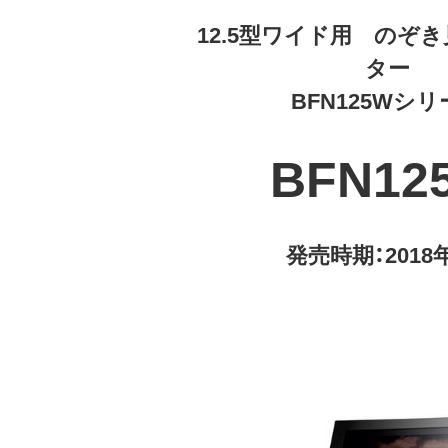
12.5型ワイド用 のぞ
ター
BFN125Wシ
BFN12
発売時期：2018