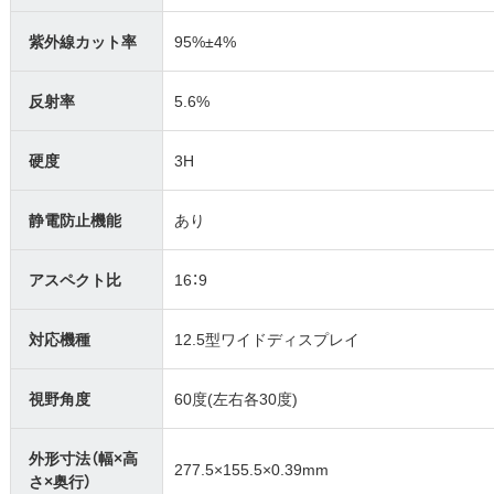
紫外線カット率
95%±4%
反射率
5.6%
硬度
3H
静電防止機能
あり
アスペクト比
16：9
対応機種
12.5型ワイドディスプレイ
視野角度
60度(左右各30度)
外形寸法（幅×高
277.5×155.5×0.39mm
さ×奥行）