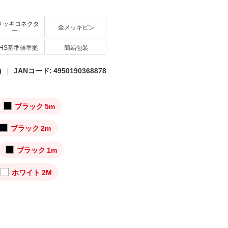
メッキコネクタ
金メッキピン
ー
oHS基準値準拠
簡易包装
)
JANコード: 4950190368878
ブラック 5m
ブラック 2m
ブラック 1m
ホワイト 2M