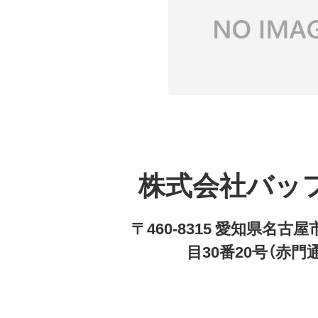
株式会社バッ
〒460-8315 愛知県名
目30番20号（赤門