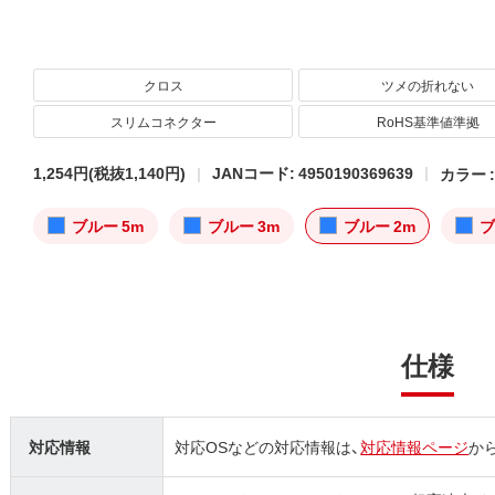
クロス
ツメの折れない
スリムコネクター
RoHS基準値準拠
1,254円
(税抜1,140円)
JANコード: 4950190369639
カラー 
ブルー 5m
ブルー 3m
ブルー 2m
ブ
仕様
対応情報
対応OSなどの対応情報は、
対応情報ページ
か