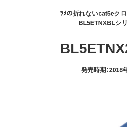
ﾂﾒの折れないcat5e
BL5ETNXBLシ
BL5ETNX
発売時期：2018