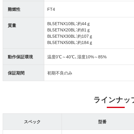
難燃性
FT4
BL5ETNX10BL：約44ｇ
質量
BL5ETNX20BL：約81ｇ
BL5ETNX30BL：約107ｇ
BL5ETNX50BL：約184ｇ
動作保証環境
温度0℃～40℃、湿度10%～85%
保証期間
初期不良のみ
ラインナッ
スペック
型番