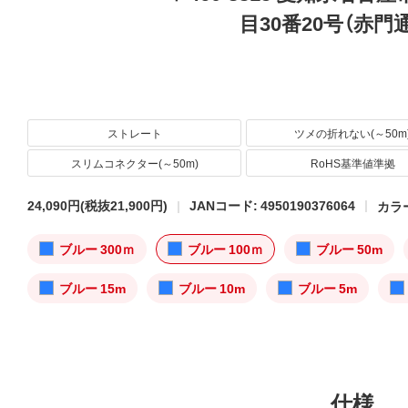
目30番20号（赤門
ストレート
ツメの折れない(～50m
スリムコネクター(～50m)
RoHS基準値準拠
24,090円
(税抜21,900円)
JANコード: 4950190376064
カラー
ブルー 300ｍ
ブルー 100ｍ
ブルー 50m
ブルー 15m
ブルー 10m
ブルー 5m
仕様