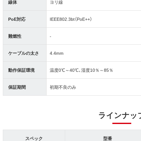
線体
ヨリ線
PoE対応
IEEE802.3bt（PoE++）
難燃性
-
ケーブルの太さ
4.4mm
動作保証環境
温度0℃～40℃、湿度10％～85％
保証期間
初期不良のみ
ラインナッ
スペック
型番