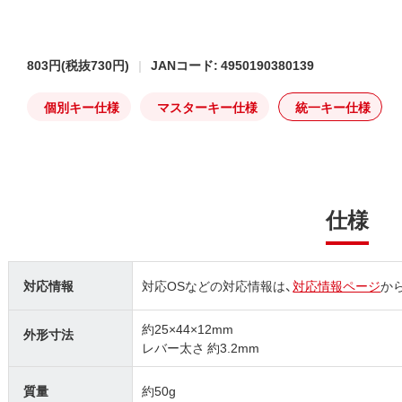
803円
(税抜730円)
JANコード: 4950190380139
個別キー仕様
マスターキー仕様
統一キー仕様
仕様
対応情報
対応OSなどの対応情報は、
対応情報ページ
か
約25×44×12mm
外形寸法
レバー太さ 約3.2mm
質量
約50g