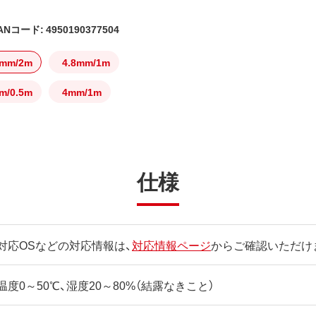
ANコード: 4950190377504
8mm/2m
4.8mm/1m
m/0.5m
4mm/1m
仕様
対応OSなどの対応情報は、
対応情報ページ
からご確認いただけ
温度0～50℃、湿度20～80%（結露なきこと）