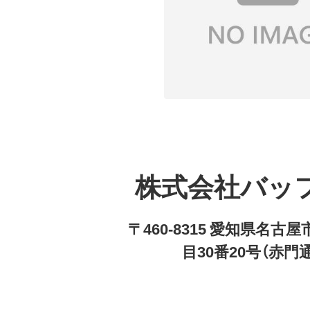
株式会社バッ
〒460-8315 愛知県名
目30番20号（赤門