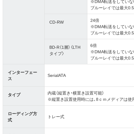
※DMA転送をしていない
ブルーレイでは最大0.
24倍
CD-RW
※DMA転送をしていない
ブルーレイでは最大0.
6倍
BD-R（1層）〈LTH
※DMA転送をしていない
タイプ〉
ブルーレイでは最大0.
インターフェー
SerialATA
ス
内蔵（縦置き・横置き設置可能）
タイプ
※縦置き設置使用時には、8ｃｍメディアは使
ローディング方
トレー式
式