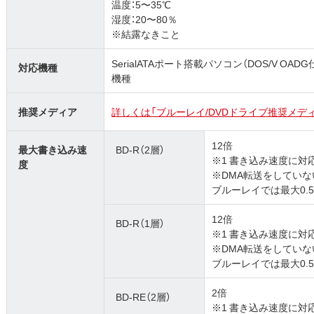
温度：5〜35℃
湿度：20〜80％
※結露なきこと
SerialATAポート搭載パソコン（DOS/V 
対応機種
機種
推奨メディア
詳しくは「ブルーレイ/DVDドライブ推奨メデ
12倍
最大書き込み速
BD-R（2層）
※1 書き込み速度に
度
※DMA転送をしていない
ブルーレイでは最大0.
12倍
BD-R（1層）
※1 書き込み速度に
※DMA転送をしていない
ブルーレイでは最大0.
2倍
BD-RE（2層）
※1 書き込み速度に