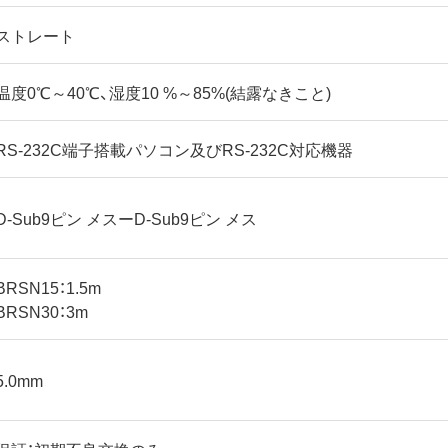
ストレート
温度0℃～40℃、湿度10 %～85%(結露なきこと)
RS-232C端子搭載パソコン及びRS-232C対応機器
D-Sub9ピン メスーD-Sub9ピン メス
BRSN15：1.5m
BRSN30：3m
5.0mm