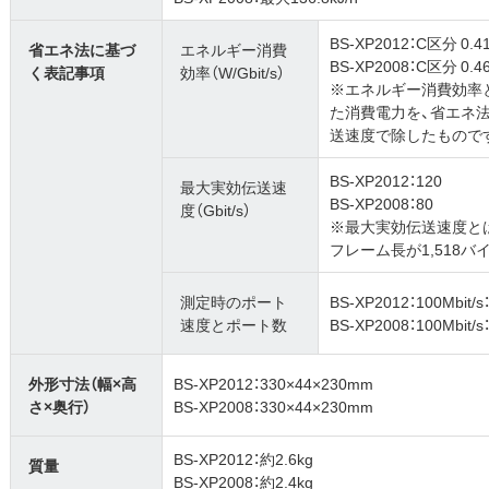
BS-XP2012：C区分 0.4
省エネ法に基づ
エネルギー消費
BS-XP2008：C区分 0.4
く表記事項
効率（W/Gbit/s）
※エネルギー消費効率
た消費電力を、省エネ
送速度で除したもので
BS-XP2012：120
最大実効伝送速
BS-XP2008：80
度（Gbit/s）
※最大実効伝送速度と
フレーム長が1,518
測定時のポート
BS-XP2012：100Mbit/s：
速度とポート数
BS-XP2008：100Mbit/s：
外形寸法（幅×高
BS-XP2012：330×44×230mm
さ×奥行）
BS-XP2008：330×44×230mm
BS-XP2012：約2.6kg
質量
BS-XP2008：約2.4kg