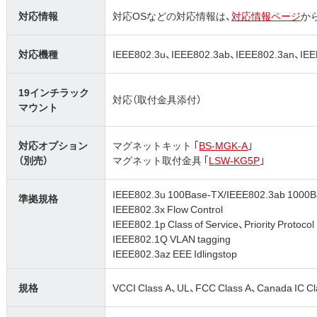
対応情報
対応OSなどの対応情報は、
対応情報ページ
か
対応機種
IEEE802.3u、IEEE802.3ab、IEEE802.3an、
19インチラック
対応（取付金具添付）
マウント
対応オプション
マグネットキット ｢
BS-MGK-A
｣
（別売）
マグネット取付金具 ｢
LSW-KG5P
｣
IEEE802.3u 100Base-TX/IEEE802.3ab 1000B
準拠規格
IEEE802.3x Flow Control
IEEE802.1p Class of Service、Priority Protocol
IEEE802.1Q VLAN tagging
IEEE802.3az EEE Idlingstop
規格
VCCI Class A、UL、FCC Class A、Canada IC Cl