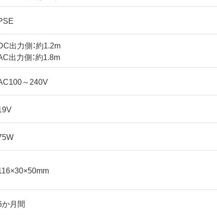
PSE
DC出力側：約1.2m
AC出力側：約1.8m
AC100～240V
19V
75W
116×30×50mm
6か月間