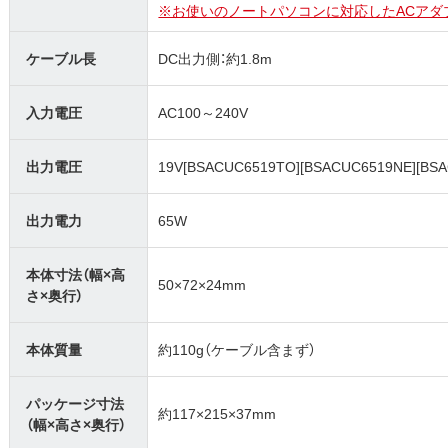
※お使いのノートパソコンに対応したACアダ
ケーブル長
DC出力側：約1.8m
入力電圧
AC100～240V
出力電圧
19V[BSACUC6519TO][BSACUC6519NE][BS
出力電力
65W
本体寸法（幅×高
50×72×24mm
さ×奥行）
本体質量
約110g（ケーブル含まず）
パッケージ寸法
約117×215×37mm
（幅×高さ×奥行）