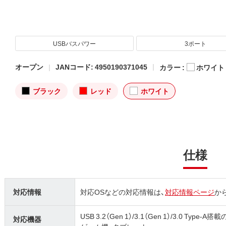
USBバスパワー
3ポート
オープン
JANコード: 4950190371045
カラー :
ホワイト
ブラック
レッド
ホワイト
仕様
対応情報
対応OSなどの対応情報は、
対応情報ページ
か
USB 3.2（Gen 1）/3.1（Gen 1）/3.0 Type
対応機器