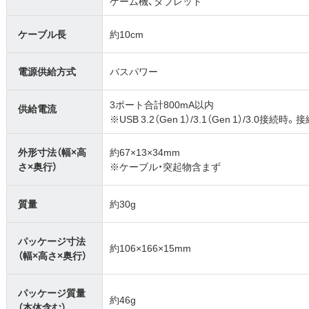
ゲーム機、タブレット
ケーブル長
約10cm
電源供給方式
バスパワー
3ポート合計800mA以内
供給電流
※USB 3.2（Gen 1）/3.1（Gen 1）/3
外形寸法（幅×高
約67×13×34mm
さ×奥行）
※ケーブル・突起物含まず
質量
約30g
パッケージ寸法
約106×166×15mm
（幅×高さ×奥行）
パッケージ質量
約46g
（本体含む）