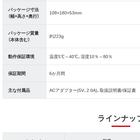
パッケージ寸法
108×180×53mm
（幅×高さ×奥行）
パッケージ質量
約223g
（本体含む）
動作保証環境
温度5℃～40℃、湿度10％～80％
保証期間
6か月間
主な付属品
ACアダプター(5V、2.0A)、取扱説明書/保証書
ラインナッ