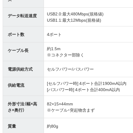
USB2.0:最大480Mbps(規格値)
データ転送速度
USB1.1:最大12Mbps(規格値)
ポート数
4ポート
約1.5m
ケーブル長
※コネクター部除く
電源供給方式
セルフパワー/バスパワー
[セルフパワー時] 4ポート合計1900mA以内
供給電流
[バスパワー時] 4ポート合計400mA以内
外形寸法（幅×高
82×15×44mm
さ×奥行）
※ケーブル・突起物含まず
質量
約80g