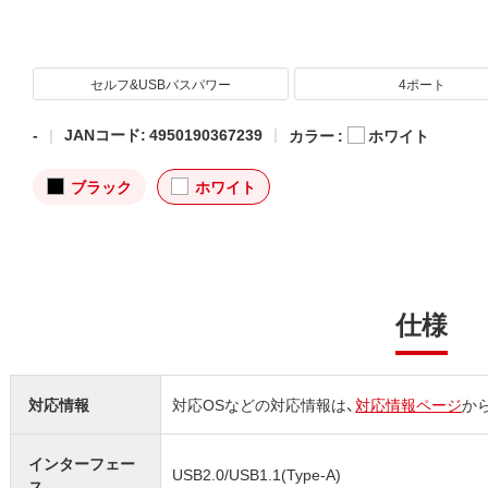
セルフ&USBバスパワー
4ポート
-
JANコード: 4950190367239
カラー :
ホワイト
ブラック
ホワイト
仕様
対応情報
対応OSなどの対応情報は、
対応情報ページ
か
インターフェー
USB2.0/USB1.1(Type-A)
ス