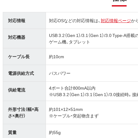
対応情報
対応OSなどの対応情報は、
対応情報ページ
か
USB 3.2（Gen 1）/3.1（Gen 1）/3.0 Type
対応機器
ゲーム機、タブレット
ケーブル長
約10cm
電源供給方式
バスパワー
4ポート合計800mA以内
供給電流
※USB 3.2（Gen 1）/3.1（Gen 1）/3
外形寸法（幅×高
約101×12×51mm
さ×奥行）
※ケーブル・突起物含まず
質量
約55g