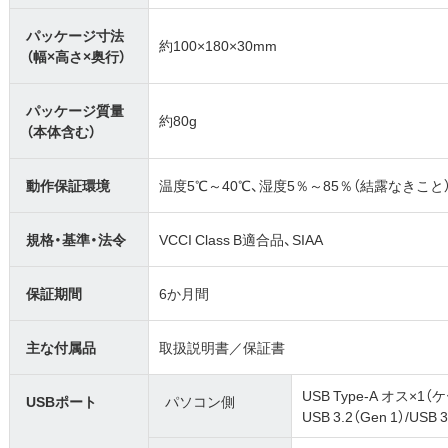
パッケージ寸法
約100×180×30mm
（幅×高さ×奥行）
パッケージ質量
約80g
（本体含む）
動作保証環境
温度5℃～40℃、湿度5％～85％（結露なきこと
規格・基準・法令
VCCI Class B適合品、SIAA
保証期間
6か月間
主な付属品
取扱説明書／保証書
USB Type-A オス×
USBポート
パソコン側
USB 3.2（Gen 1）/USB 3.