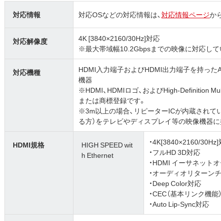
対応情報
対応OSなどの対応情報は、
対応情報ページ
か
4K [3840×2160/30Hz]対応
対応解像度
※最大帯域幅10.2Gbpsまでの映像に対応し
HDMI入力端子およびHDMI出力端子を持っ
対応機種
機器
※HDMI、HDMIロゴ、およびHigh-Definition Mult
または商標登録です。
※3m以上の場合、リピーターICが内蔵されているコ
る方）をテレビやディスプレイ等の映像機器に
・4K[3840×2160/30Hz
HDMI規格
HIGH SPEED wit
・フルHD 3D対応
h Ethernet
・HDMI イーサネット
・オーディオリターンチ
・Deep Color対応
・CEC（基本リンク機能
・Auto Lip-Sync対応