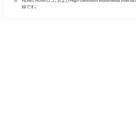
HDMI、HDMIロゴ、およびHigh-Definition Multimedia Int
録です。