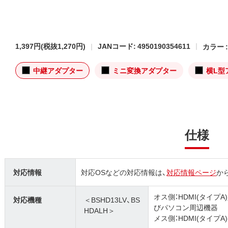
1,397円
(税抜1,270円)
JANコード: 4950190354611
カラー 
中継アダプター
ミニ変換アダプター
横L型
仕様
対応情報
対応OSなどの対応情報は、
対応情報ページ
か
オス側：HDMI(タイプ
対応機種
＜BSHD13LV、BS
びパソコン周辺機器
HDALH＞
メス側：HDMI(タイプA