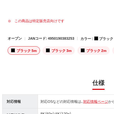
この商品は特定販売店向けです
オープン
JANコード: 4950190383253
カラー :
ブラック
ブラック 5m
ブラック 3m
ブラック 2m
仕様
対応情報
対応OSなどの対応情報は、
対応情報ページ
か
8K（60p）/4K（120p）