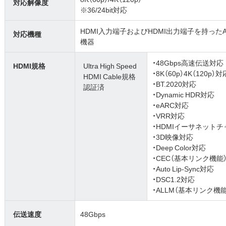
対応解像度
※36/24bit対応
HDMI入力端子およびHDMI出力端子を持っ
対応機種
機器
・48Gbps高速伝送対応
HDMI規格
Ultra High Speed
・8K（60p）4K（120p）対
HDMI Cable規格
・BT.2020対応
認証済
・Dynamic HDR対応
・eARC対応
・VRR対応
・HDMIイーサネットチ
・3D映像対応
・Deep Color対応
・CEC（基本リンク機能
・Auto Lip-Sync対応
・DSC1.2対応
・ALLM（基本リンク機
伝送速度
48Gbps