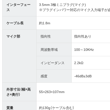
インターフェー
3.5mm 3極ミニプラグ(マイク)
ス
※プラグインパワー対応のマイク入力端子が
ケーブル長
約1.8m
マイク部
指向性
指向性あり
周波数帯域
100～10KHz
インピーダンス
2.2kΩ
感度
-46dB±3dB
外形寸法（幅×高
55×263×107mm
さ×奥行）
質量
約130g（ケーブル含む）