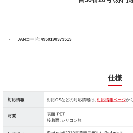
-
JANコード: 4950190373513
仕様
対応情報
対応OSなどの対応情報は、
対応情報ページ
か
表面：PET
材質
接着面：シリコン膜
iPad mini(2019年発売モデル)、iPad mini4