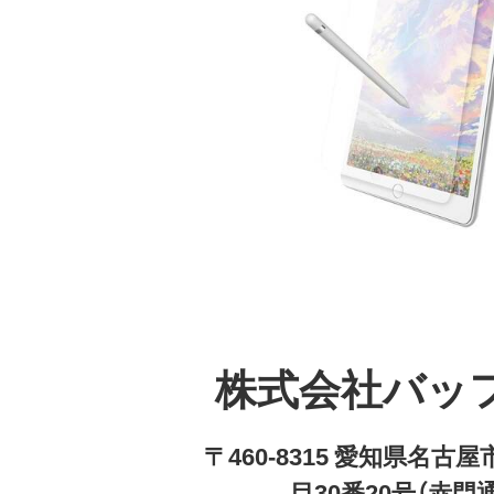
株式会社バッ
〒460-8315 愛知県名
目30番20号（赤門