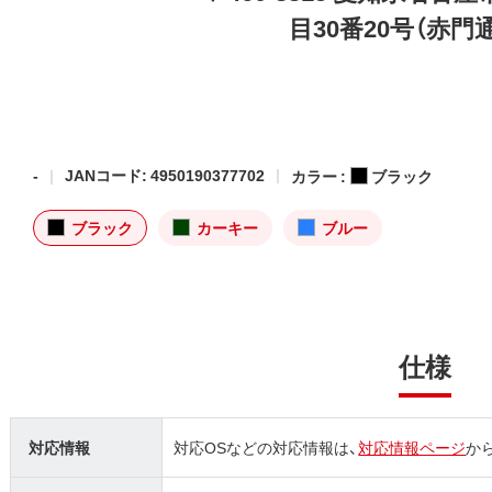
目30番20号（赤門
-
JANコード: 4950190377702
カラー :
ブラック
ブラック
カーキー
ブルー
仕様
対応情報
対応OSなどの対応情報は、
対応情報ページ
か