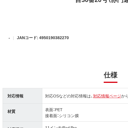
-
JANコード: 4950190382270
仕様
対応情報
対応OSなどの対応情報は、
対応情報ページ
か
表面：PET
材質
接着面：シリコン膜
11インチiPad Pro