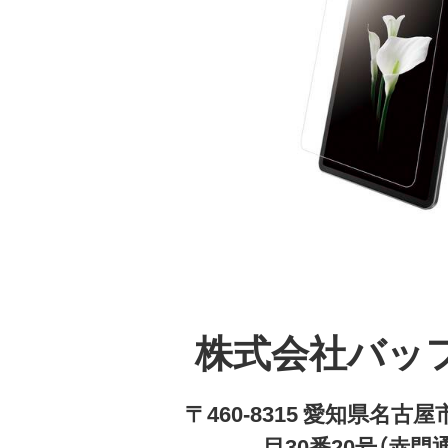
株式会社バッ
〒460-8315 愛知県名
目30番20号（赤門